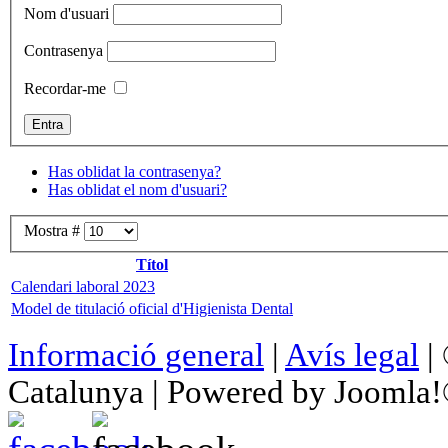
Nom d'usuari
Contrasenya
Recordar-me
Has oblidat la contrasenya?
Has oblidat el nom d'usuari?
Mostra #
Títol
Calendari laboral 2023
Model de titulació oficial d'Higienista Dental
Informació general
|
Avís legal
| 
Catalunya | Powered by Joomla