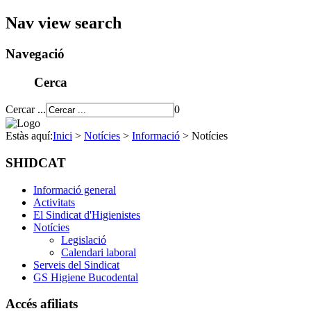
Nav view search
Navegació
Cerca
Cercar ...
0
Estàs aquí:
Inici
>
Notícies
>
Informació
>
Notícies
SHIDCAT
Informació general
Activitats
El Sindicat d'Higienistes
Notícies
Legislació
Calendari laboral
Serveis del Sindicat
GS Higiene Bucodental
Accés afiliats