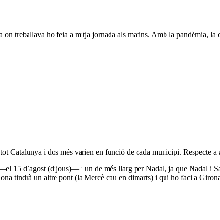
ínica on treballava ho feia a mitja jornada als matins. Amb la pandèmia
 tot Catalunya i dos més varien en funció de cada municipi. Respecte a 
el 15 d’agost (dijous)— i un de més llarg per Nadal, ja que Nadal i Sa
na tindrà un altre pont (la Mercè cau en dimarts) i qui ho faci a Girona,